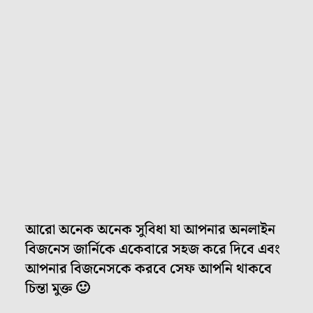
আরো অনেক অনেক সুবিধা যা আপনার অনলাইন
বিজনেস জার্নিকে একেবারে সহজ করে দিবে এবং
আপনার বিজনেসকে করবে সেফ আপনি থাকবে
চিন্তা মুক্ত 🙂